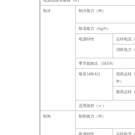
电源线插头规格（A）
制冷
制冷能力（W）
除湿能力（kg/h）
电源特性
运转电流（
消耗电力
季节能效比（SEER）
噪音[dB(A)]
强风运转（
外）
微风运转
适用面积（㎡）
制热
制热能力（W）
电源特性
运转电流（