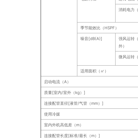
消耗电力
季节能效比（HSPF）
噪音[dB(A)]
强风运转（
外）
微风运转
适用面积（㎡）
启动电流（A）
质量[室内/室外（kg）]
连接配管直径[液管/气管（mm）]
使用冷媒
室内外机高低差（m）
连接配管长度[标准/最长（m）]